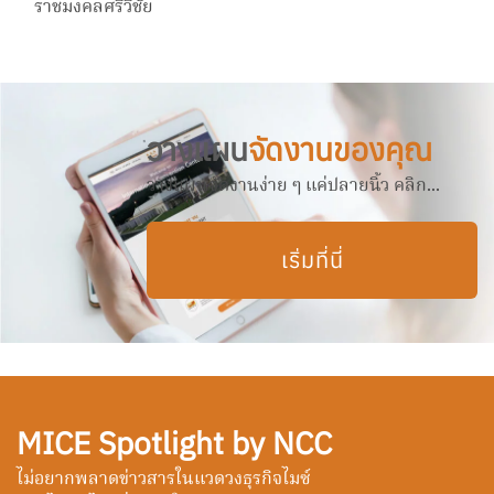
ราชมงคลศรีวิชัย
วางแผน
จัดงานของคุณ
วางแผนจัดงานง่าย ๆ แค่ปลายนิ้ว คลิก...
เริ่มที่นี่
MICE Spotlight by NCC
ไม่อยากพลาดข่าวสารในแวดวงธุรกิจไมซ์