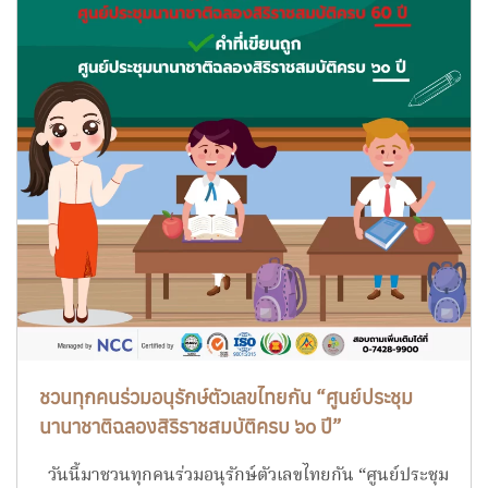
ชวนทุกคนร่วมอนุรักษ์ตัวเลขไทยกัน “ศูนย์ประชุม
นานาชาติฉลองสิริราชสมบัติครบ ๖๐ ปี”
วันนี้มาชวนทุกคนร่วมอนุรักษ์ตัวเลขไทยกัน “ศูนย์ประชุม