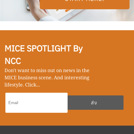
MICE SPOTLIGHT By
NCC
Don't want to miss out on news in the
MICE business scene. And interesting
lifestyle. Click...