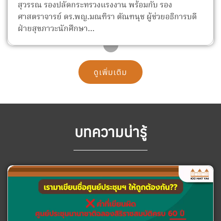
สุวรรณ รองปลัดกระทรวงแรงงาน พร้อมกับ รอง
ศาสตราจารย์ ดร.พญ.มณฑิรา ตัณฑนุช ผู้ช่วยอธิการบดี
ฝ่ายสุขภาวะนักศึกษา…
ดูเพิ่มเติม
บทความน่ารู้