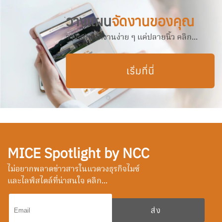
วางแผน
จัดงานของคุณ
วางแผนจัดงานง่าย ๆ แค่ปลายนิ้ว คลิก...
เริ่มที่นี่
MICE Spotlight by NCC
ไม่อยากพลาดข่าวสารในแวดวงธุรกิจไมซ์
และไลฟ์สไตล์ที่น่าสนใจ คลิก...