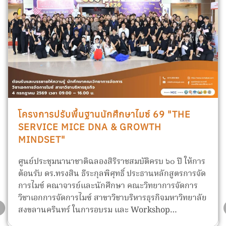
โครงการปรับพื้นฐานนักศึกษาไมซ์ 69 "THE
SERVICE MICE DNA & GROWTH
MINDSET"
ศูนย์ประชุมนานาชาติฉลองสิริราชสมบัติครบ ๖๐ ปี ให้การ
ต้อนรับ ดร.ทรงสิน ธีระกุลพิศุทธิ์ ประธานหลักสูตรการจัด
การไมซ์ คณาจารย์และนักศึกษา คณะวิทยาการจัดการ
วิชาเอกการจัดการไมซ์ สาขาวิชาบริหารธุรกิจมหาวิทยาลัย
สงขลานครินทร์ ในการอบรม และ Workshop…