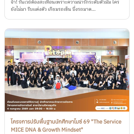
จ้า! รันเวย์ต้องสะเทือนเพราะความน่ารักระดับตัวมัม ใคร
ยังไม่มา รีบแต่งตัว เกียมรถเข็น บึ่งรถมาด…
โครงการปรับพื้นฐานนักศึกษาไมซ์ 69 "The Service
MICE DNA & Growth Mindset"