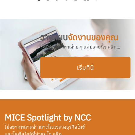
วางแผน
จัดงานของคุณ
วางแผนจัดงานง่าย ๆ แค่ปลายนิ้ว คลิก...
เริ่มที่นี่
MICE Spotlight by NCC
ไม่อยากพลาดข่าวสารในแวดวงธุรกิจไมซ์
และไลฟ์สไตล์ที่น่าสนใจ คลิก...