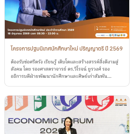
โครงการปฐมนิเทศนักศึกษาใหม่ ปริญญาตรี ปี 2569
ต้องรับช่อศรีตรัง เรียนรู้ เติบโตและสร้างสรรค์สิ่งดีงามสู่
สังคม โดย รองศาสตราจารย์ ดร.วิโรจน์ ยูรวงศ์ รอง
อธิการบดีฝ่ายพัฒนานักศึกษาและศิษย์เก่าสัมพัน…