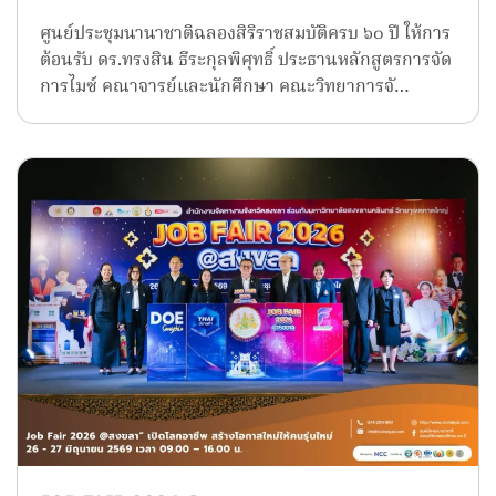
ศูนย์ประชุมนานาชาติฉลองสิริราชสมบัติครบ ๖๐ ปี ให้การ
ต้อนรับ ดร.ทรงสิน ธีระกุลพิศุทธิ์ ประธานหลักสูตรการจัด
การไมซ์ คณาจารย์และนักศึกษา คณะวิทยาการจั…