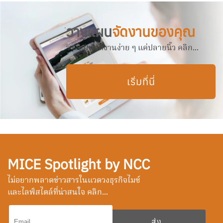
วางแผน
จัดงานของคุณ
วางแผนจัดงานง่าย ๆ แค่ปลายนิ้ว คลิก...
เริ่มที่นี่
MICE Spotlight by NCC
ไม่อยากพลาดข่าวสารในแวดวงธุรกิจไมซ์
และไลฟ์สไตล์ที่น่าสนใจ คลิก...