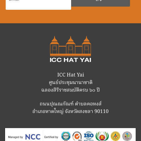
ICC Hat Yai
ศูนย์ประชุมนานาชาติ
ฉลองสิริราชสมบัติครบ ๖๐ ปี
ถนนปุณณกัณฑ์ ตำบลคอหงส์
อำเภอหาดใหญ่ จังหวัดสงขลา 90110