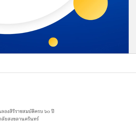
ลองสิริราชสมบัติครบ ๖๐ ปี
าลัยสงขลานครินทร์