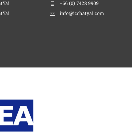
tYai
+66 (0) 7428 9909
tYai
info@icchatyai.com