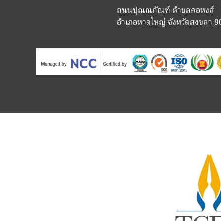
ถนนปุณณกัณฑ์ ตำบลคอหงส์
อำเภอหาดใหญ่ จังหวัดสงขลา 