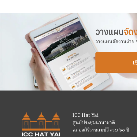
วางแผน
จัด
วางแผนจัดงานง่าย ๆ 
เร
ICC Hat Yai
ศูนย์ประชุมนานาชาติ
ฉลองสิริราชสมบัติครบ ๖๐ ปี