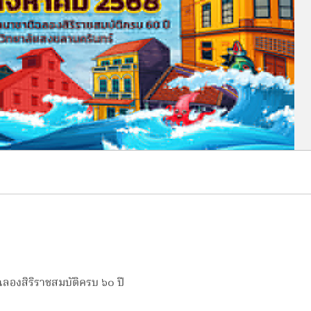
ลองสิริราชสมบัติครบ ๖๐ ปี