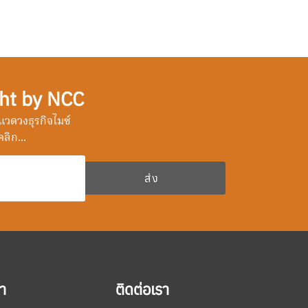
ht by NCC
วดวงธุรกิจไมซ์
ลิก...
า
ติดต่อเรา