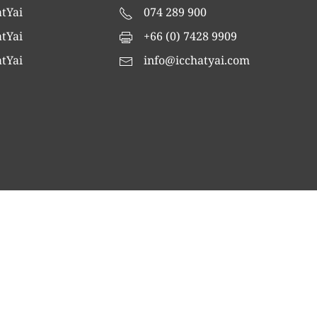
tYai
074 289 900
tYai
+66 (0) 7428 9909
tYai
info@icchatyai.com