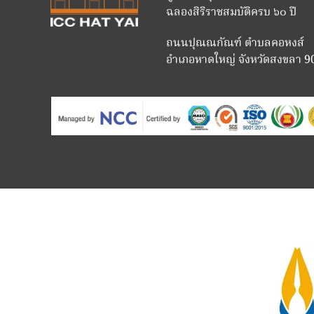
ฉลองสิริราชสมบัติครบ ๖๐ ปี
ถนนปุณณกัณฑ์ ตำบลคอหงส์
อำเภอหาดใหญ่ จังหวัดสงขลา 