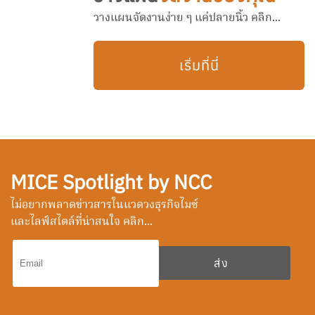
วางแผนจัดงานง่าย ๆ แค่ปลายนิ้ว คลิก...
เริ่มที่นี่
MICE Spotlight by NCC
ไม่อยากพลาดข่าวสารในแวดวงธุรกิจไมซ์
และไลฟ์สไตล์ที่น่าสนใจ คลิก...