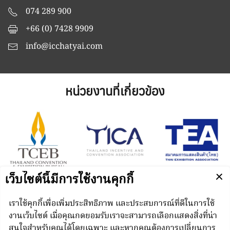
074 289 900
+66 (0) 7428 9909
info@icchatyai.com
หน่วยงานที่เกี่ยวข้อง
Managed by
N.C.C. Management & Development Co., Ltd.
Punnakan Road, Kho Hong, Hat Yai, Songkhla 90110