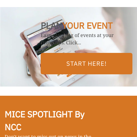
PLAN
YOUR EVENT
Easy planning of events at your
fingertips. Click...
START HERE!
MICE SPOTLIGHT By
NCC