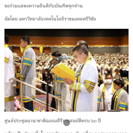
ขอร่วมแสดงความยินดีกับบัณฑิตทุกท่าน
จัดโดย มหาวิทยาลัยเทคโนโลยีราชมงคลศรีวิชัย
ศูนย์ประชุมนานาชาติฉลองสิริราชสมบัติครบ ๖๐ ปี