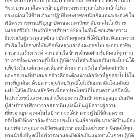
โอกาสนี้ได้ให้โอวาท (สำเนา) ประจำปีการศึกษา 2566 ความว่า
“พระบาทสมเด็จพระเจ้าอยู่หัวทรงพระกรุณาโปรดเกล้าโปรด
กระหม่อม ให้ข้าพเจ้ามาปฏิบัติพระราชกรณียกิจแทนพระองค์ ใน
พิธีพระราชทานปริญญาบัตรของมหาวิทยาลัยเทคโนโลยีราช
มงคลศรีวิชัย ประจำปีการศึกษา 2566 ในวันนี้ ขอแสดงความ
ชื่นชมกับผู้ทรงคุณวุฒิและบัณฑิตทุกคน ที่ได้รับเกียรติและความ
สำเร็จ ในโอกาสที่บัณฑิตทั้งหลายกำลังจะออกไปประกอบอาชีพ
การงานสร้างสรรค์ ความสำเร็จ ข้าพเจ้าขอฝากข้อคิดแก่ทุกท่าน
ว่า การที่จะนำความรู้ไปใช้ปฏิบัติงานให้สำเร็จผลเป็นประโยชน์ได้
แท้จริงนั้น แต่ละคนจะต้องทำด้วยความจริงใจ ทั้งต่อหลักวิชา
และต่องานที่ทำเสมอ กล่าวคือจะต้องนำหลักวิชาที่ถูกตรงไปใช้ใน
ทางที่ถูกต้อง ด้วยความสุจริตบริสุทธิ์ใจไม่มีเจตนาอื่นใดเคลือบ
แฝง ไม่บิดเบือนหลักวิชาเพื่อหาประโยชน์ที่ไม่สมควร แต่ยึดมั่น
ในประโยชน์และความสำเร็จของงานเป็นเป้าหมายสูงสุด บัณฑิต
ผู้สำเร็จการศึกษาจากสถาบันแห่งนี้เป็นผู้มีความรู้ความ
เชี่ยวชาญทางเทคโนโลยี หากจะได้นำความรู้ไปใช้ด้วยความ
จริงใจดังที่กล่าวก็จะอำนวยประโยชน์แก่การพัฒนาชาติบ้านเมือง
และพัฒนาคุณภาพชีวิตของประชาชนเป็นอย่างมาก จึงขอให้ทุก
ท่านนำสิ่งที่พูดนี้ไปพิจารณาและยึดถือเป็นแนวทางในการปฏิบัติ