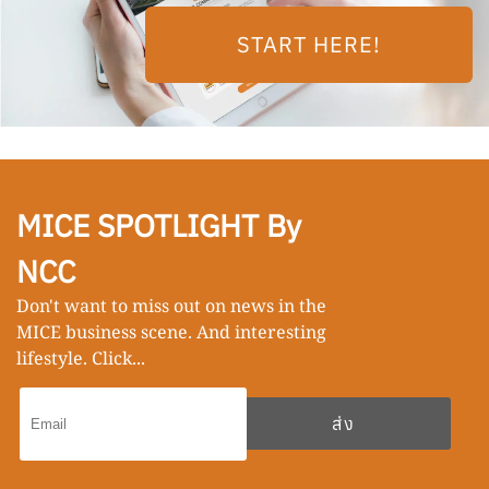
START HERE!
MICE SPOTLIGHT By
NCC
Don't want to miss out on news in the
MICE business scene. And interesting
lifestyle. Click...