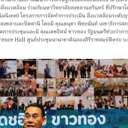
68) สำนักงานสภาพัฒนาการเศรษฐกิจและสังคมแห่งชาติ (สศช
่งแวดล้อม ร่วมกับมหาวิทยาลัยสงขลานครินทร์ ที่ปรึกษาโ
45 (ปัจฉิมนิเทศ) โครงการการจัดทำการประเมิน สิ่งแวดล้อมระ
วัดสงขลาและปัตตานี โดยมี คุณดนุชา พิชยนันท์ เลขาธิกา
ิดการประชุมและมี คุณเดชอิศม์ ขาวทอง รั
ฐมนตรีช่วยว่าก
nce Hall ศูนย์ประชุมนานาชาติฉลองสิริราชสมบัติครบ ๖๐ ปี