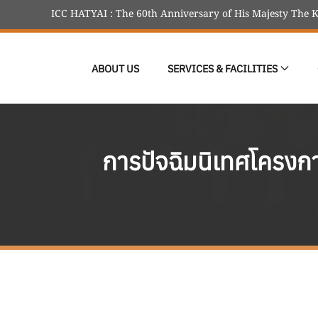
ICC HATYAI : The 60th Anniversary of His Majesty The K
Skip to main content
ABOUT US
SERVICES & FACILITIES
การปัจฉิมนิเทศโครงกา