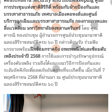
ต้อนรับทีมงาน Security and Housekeeping ศูนย์
การประชุมแห่งชาติสิริกิติ์ พร้อมกับฝ่ายป้องกันและ
บรรเทาสาธารณภัย เทศบาลเมืองคอหงส์และศูนย์
บริการฉุกเฉินและบรรเทาสาธารณภัย กองกายภาพและ
สิ่งแวดล้อม มหาวิทยาลัยสงขลานครินทร์
โดย คุณ
ดารณี ทองประชุม ผู้อำนวยการศูนย์ประชุมนานาชาติ
ฉลองสิริราชสมบัติครบ ๖๐ ปี กล่าวต้อนรับ ร่วมฟัง
บรรยายพร้อม
ฝึกซ้อมกราดยิง อพยพหนีไฟและซ้อมดับ
เพลิงประจำปี 2568
การใช้และการบำรุงรักษาอุปกรณ์
เครื่องดับเพลิง รวมถึงได้แนะแนววิธีการป้องกันและ
ระงับอัคคีภัยเพื่อลดภัยอันตรายที่จะเกิดขึ้น เมื่อวันที่ 7
พฤศจิกายน 2568 ที่ผ่านมา ณ ศูนย์ประชุมนานาชาติ
ฉลองสิริราชสมบัติครบ ๖๐ ปี