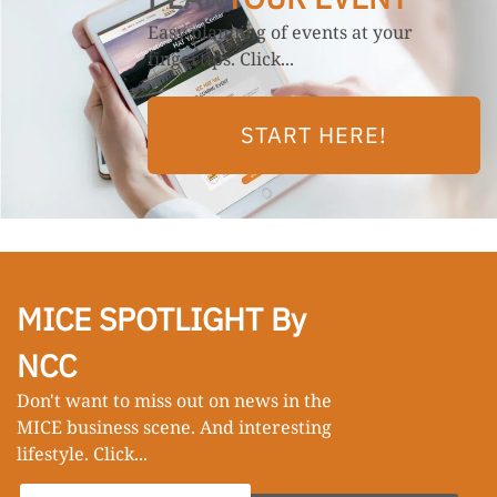
Easy planning of events at your
fingertips. Click...
START HERE!
MICE SPOTLIGHT By
NCC
Don't want to miss out on news in the
MICE business scene. And interesting
lifestyle. Click...