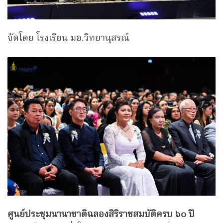
จัดโดย โรงเรียน มอ.วิทยานุสรณ์
ศูนย์ประชุมนานาชาติฉลองสิริราชสมบัติครบ ๖๐ ปี