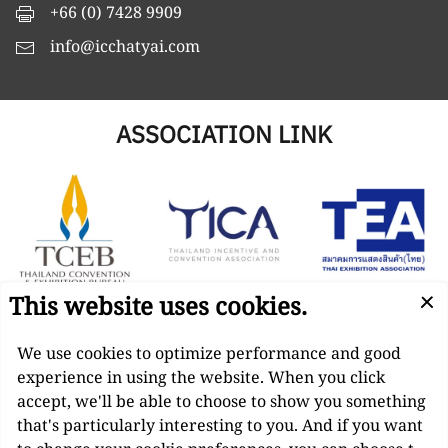
+66 (0) 7428 9909
info@icchatyai.com
ASSOCIATION LINK
Managed by
N.C.C. Management & Development Co., Ltd.
Punnakan Road, Kho Hong, Hat Yai, Songkhla 90110
Thailand