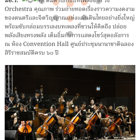
มอ.ว.”
ดื่มด่ำไปกับบทเพลงจาก วง
Orchestra คุณภาพ ร่วมถ่ายทอดเรื่องราวความงดงาม
ของดนตรีและจิตวิญญาณแห่งแผ่นดินไทยอย่างยิ่งใหญ่
พร้อมขับกล่อมบรรเลงบทเพลงที่ชวนให้คิดถึง ปล่อย
พลังเสียงทรงพลัง เต็มอิ่มกับการแสดงโชว์สุดอลังการ
ณ ห้อง Convention Hall ศูนย์ประชุมนานาชาติฉลอง
สิริราชสมบัติครบ ๖๐ ปี