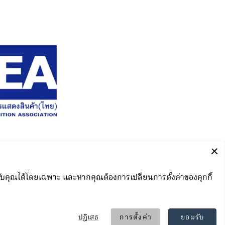
nd
ved.