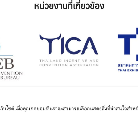
หน่วยงานที่เกี่ยวข้อง
Managed by
N.C.C. Management & Development Co., Ltd.
unnakan Road, Kho Hong, Hat Yai, Songkhla 90110 Thaila
.C.C. Management & Development Co., Ltd. All rights reser