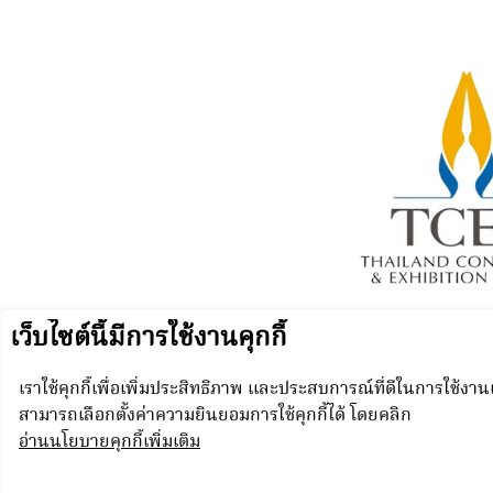
P
© N