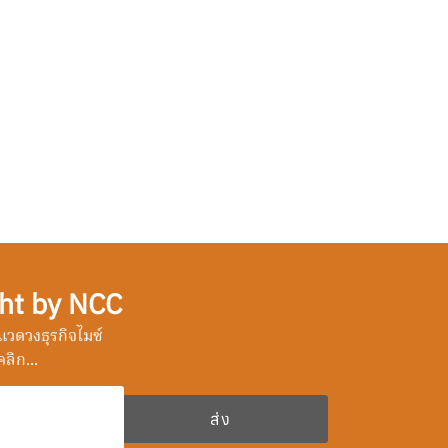
ht by NCC
วดวงธุรกิจไมซ์
ลิก...