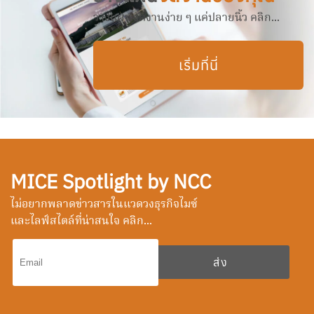
วางแผนจัดงานง่าย ๆ แค่ปลายนิ้ว คลิก...
เริ่มที่นี่
MICE Spotlight by NCC
ไม่อยากพลาดข่าวสารในแวดวงธุรกิจไมซ์
และไลฟ์สไตล์ที่น่าสนใจ คลิก...