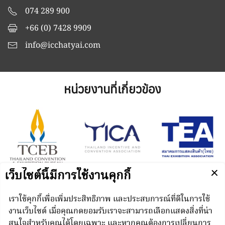
074 289 900
+66 (0) 7428 9909
info@icchatyai.com
หน่วยงานที่เกี่ยวข้อง
Managed by
N.C.C. Management & Development Co., Ltd.
Punnakan Road, Kho Hong, Hat Yai, Songkhla 90110