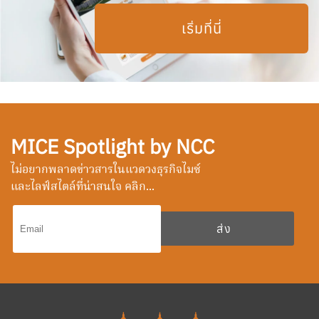
เริ่มที่นี่
MICE Spotlight by NCC
ไม่อยากพลาดข่าวสารในแวดวงธุรกิจไมซ์
และไลฟ์สไตล์ที่น่าสนใจ คลิก...