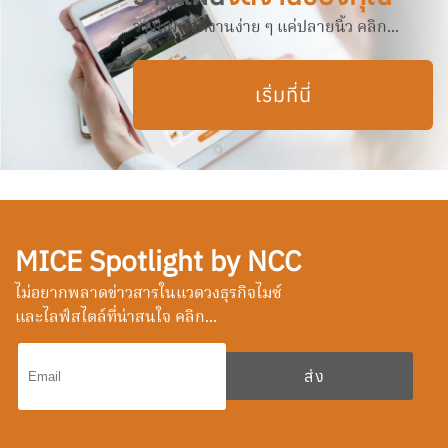
วางแผนจัดงานง่าย ๆ แค่ปลายนิ้ว คลิก...
เริ่มที่นี่
MICE Spotlight by NCC
ไม่อยากพลาดข่าวสารในแวดวงธุรกิจไมซ์
และไลฟ์สไตล์ที่น่าสนใจ คลิก...